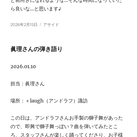
と前向きになれるような…そんな時間になっていた
ら良いな…と思います♪
投
フ
2026年2月15日
アサイド
稿
ォ
日:
ー
マ
眞理さんの弾き語り
ッ
ト
2026.01.10
担当：眞理さん
場所：＋laugh（アンドラフ）諏訪
この日は、アンドラフさんお手製の獅子舞があった
ので、即興で獅子舞っぽい？曲を弾いてみたとこ
ろ、スタッフさんが楽しく踊ってくださり、お子様