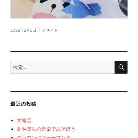
投
フ
2026年2月5日
アサイド
稿
ォ
日:
ー
マ
ッ
ト
検
検
索
索:
最近の投稿
大道芸
あやぽんの音楽であそぼう
クラウンパフォーマンス