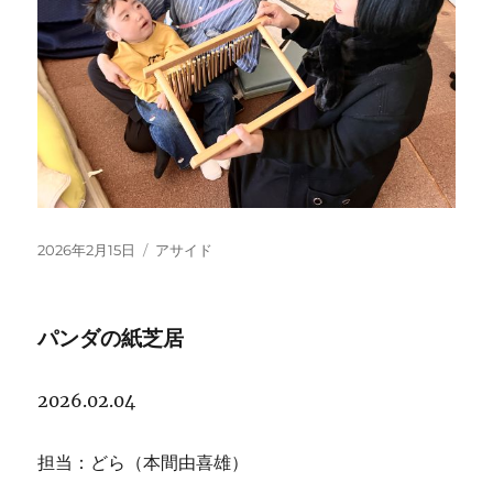
投
フ
2026年2月15日
アサイド
稿
ォ
日:
ー
マ
パンダの紙芝居
ッ
ト
2026.02.04
担当：どら（本間由喜雄）