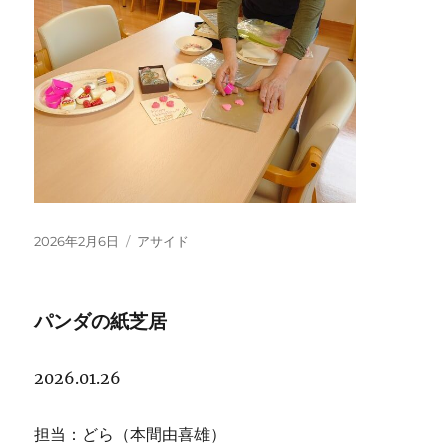
投
フ
2026年2月6日
アサイド
稿
ォ
日:
ー
マ
パンダの紙芝居
ッ
ト
2026.01.26
担当：どら（本間由喜雄）