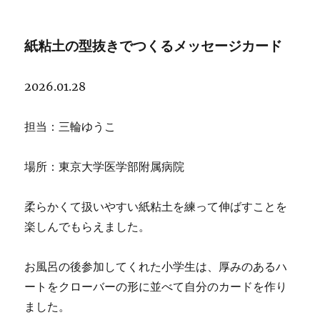
稿
ォ
日:
ー
マ
紙粘土の型抜きでつくるメッセージカード
ッ
ト
2026.01.28
担当：三輪ゆうこ
場所：東京大学医学部附属病院
柔らかくて扱いやすい紙粘土を練って伸ばすことを
楽しんでもらえました。
お風呂の後参加してくれた小学生は、厚みのあるハ
ートをクローバーの形に並べて自分のカードを作り
ました。