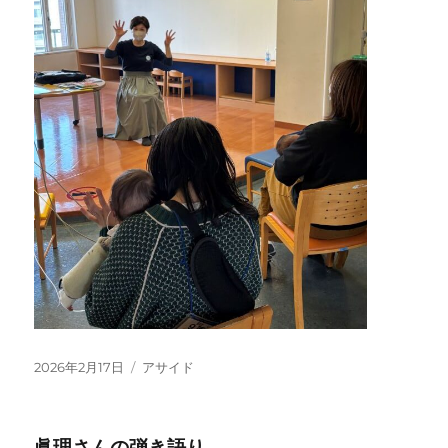
投
フ
2026年2月17日
アサイド
稿
ォ
日:
ー
マ
眞理さんの弾き語り