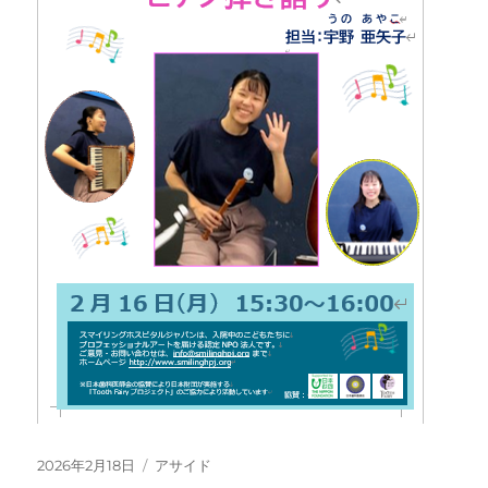
投
フ
2026年2月18日
アサイド
稿
ォ