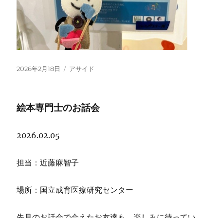
投
フ
2026年2月18日
アサイド
稿
ォ
日:
ー
マ
絵本専門士のお話会
ッ
ト
2026.02.05
担当：近藤麻智子
場所：国立成育医療研究センター
先月のお話会で会えたお友達も、楽しみに待ってい