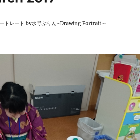
ートレート by
水野ぷりん
~
Drawing Portrait
～