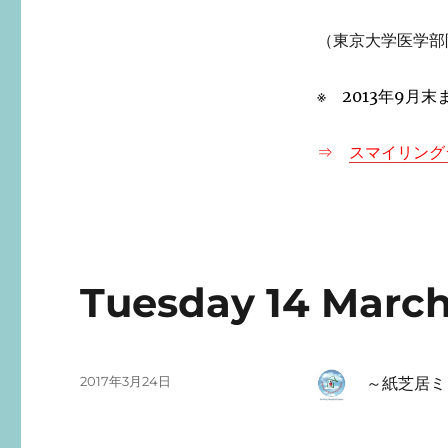
（東京大学医学部附属病院
※ 2013年9月
⇒
スマイリング
Tuesday 14 March
投
2017年3月24日
～
紙芝居ミ
稿
日: