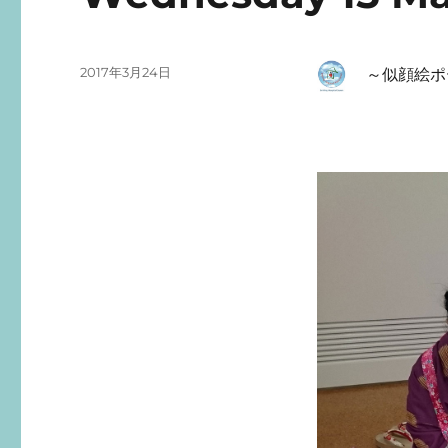
投
2017年3月24日
～
似顔絵ポ
稿
日: