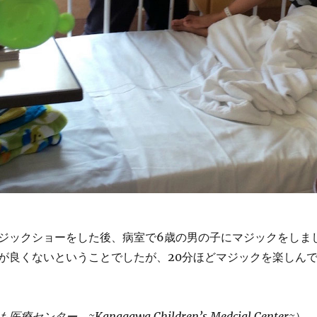
ジックショーをした後、病室で6歳の男の子にマジックをしま
が良くないということでしたが、20分ほどマジックを楽しん
ンター ~Kanagawa Children’s Medcial Center~
）