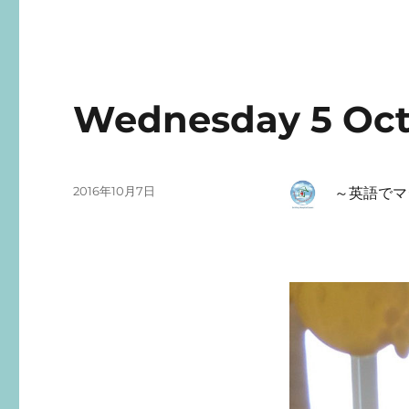
Wednesday 5 Oct
投
2016年10月7日
～
英語でマ
稿
日: