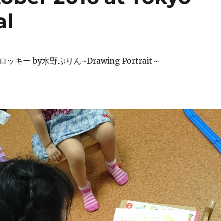
al
ロッキー
by水野ぷりん
~
Drawing Portrait
～