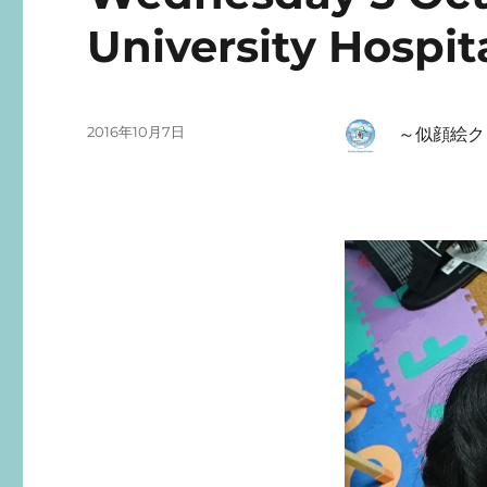
University Hospit
投
2016年10月7日
～
似顔絵ク
稿
日: