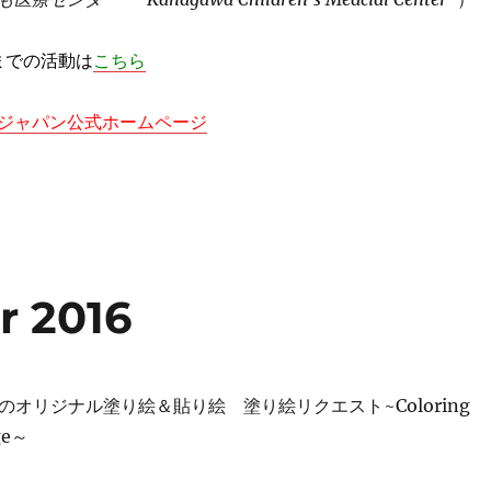
末までの活動は
こちら
ジャパン公式ホームページ
r 2016
のオリジナル塗り絵＆貼り絵 塗り絵リクエスト
~
Coloring
ge
～