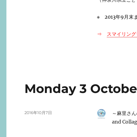
※ 2013年9月
⇒
スマイリング
Monday 3 Octobe
投
2016年10月7日
～
麻里さん
稿
and Colla
日: