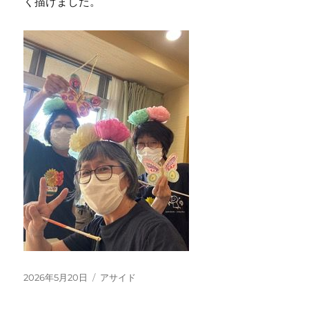
く描けました。
投
フ
2026年5月20日
アサイド
稿
ォ
日:
ー