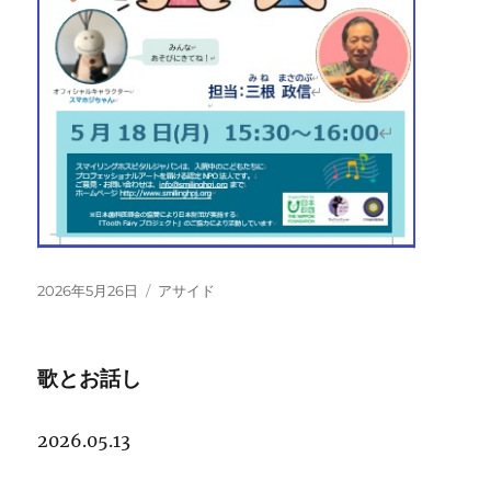
投
フ
2026年5月26日
アサイド
稿
ォ
日:
ー
マ
歌とお話し
ッ
ト
2026.05.13