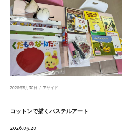
投
フ
2026年5月30日
アサイド
稿
ォ
日:
ー
マ
コットンで描くパステルアート
ッ
ト
2026.05.20