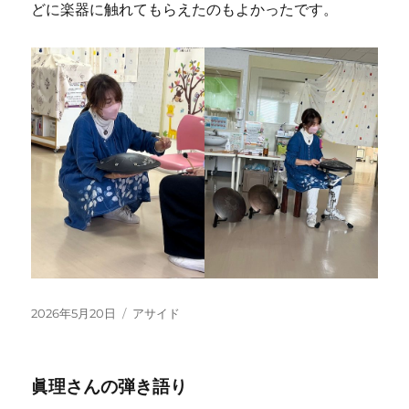
どに楽器に触れてもらえたのもよかったです。
投
フ
2026年5月20日
アサイド
稿
ォ
日:
ー
マ
眞理さんの弾き語り
ッ
ト