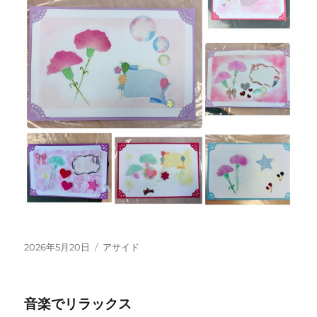
投
フ
2026年5月20日
アサイド
稿
ォ
日:
ー
マ
音楽でリラックス
ッ