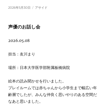
投
フ
2026年5月30日
アサイド
稿
ォ
日:
ー
マ
声優のお話し会
ッ
ト
2026.05.08
担当：友川まり
場所：日本大学医学部附属板橋病院
絵本の読み聞かせを行いました。
プレイルームでは赤ちゃんから小学生まで幅広い年
齢層でしたが、みんな仲良く思いやりのある空間だ
なあと思いました。