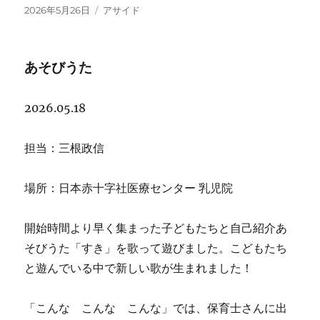
投
フ
2026年5月26日
アサイド
稿
ォ
日:
ー
マ
あそびうた
ッ
ト
2026.05.18
担当：三根政信
場所：日本赤十字社医療センター 乳児院
開始時間より早く集まった子どもたちと自己紹介あ
そびうた「すき」を歌って遊びました。こどもたち
と遊んでいる中で新しい歌が生まれました！
「こんな こんな こんな」では、保育士さんに出