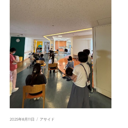
投
フ
2025年8月11日
アサイド
稿
ォ