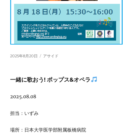
投
フ
2025年8月20日
アサイド
稿
ォ
日:
ー
マ
一緒に歌おう! ポップス&オペラ
ッ
ト
2025.08.08
担当：いずみ
場所：日本大学医学部附属板橋病院