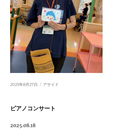
投
フ
2025年8月27日
アサイド
稿
ォ
日:
ー
マ
ピアノコンサート
ッ
ト
2025.08.18