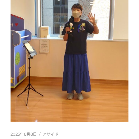
投
フ
2025年8月8日
アサイド