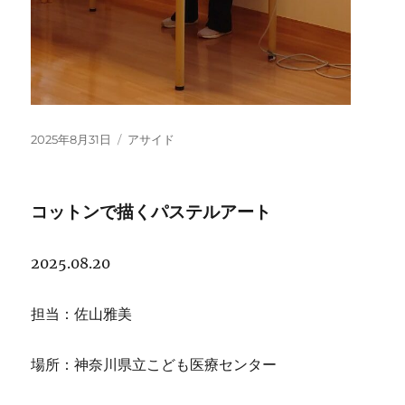
投
フ
2025年8月31日
アサイド
稿
ォ
日:
ー
マ
コットンで描くパステルアート
ッ
ト
2025.08.20
担当：佐山雅美
場所：神奈川県立こども医療センター