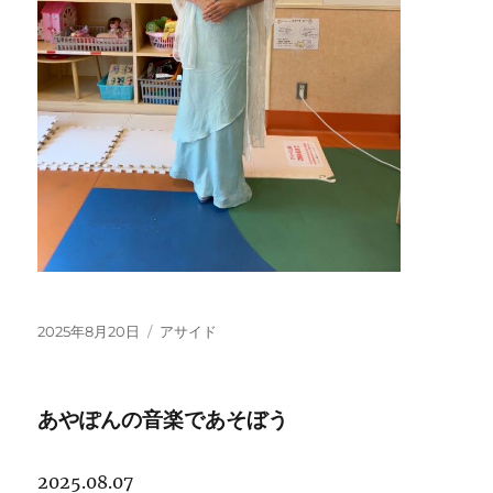
投
フ
2025年8月20日
アサイド
稿
ォ
日:
ー
マ
あやぽんの音楽であそぼう
ッ
ト
2025.08.07