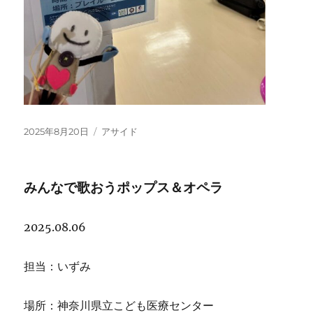
投
フ
2025年8月20日
アサイド
稿
ォ
日:
ー
マ
みんなで歌おうポップス＆オペラ
ッ
ト
2025.08.06
担当：いずみ
場所：神奈川県立こども医療センター