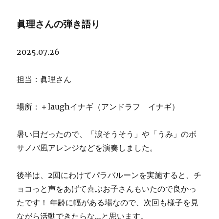
日:
ー
マ
眞理さんの弾き語り
ッ
ト
2025.07.26
担当：眞理さん
場所：＋laughイナギ（アンドラフ イナギ）
暑い日だったので、「涙そうそう」や「うみ」のボ
サノバ風アレンジなどを演奏しました。
後半は、2回にわけてパラバルーンを実施すると、チ
ョコっと声をあげて喜ぶお子さんもいたので良かっ
たです！ 年齢に幅がある場なので、次回も様子を見
ながら活動できたらな…と思います。