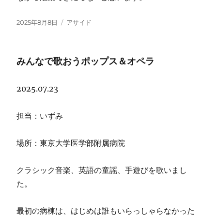
投
フ
2025年8月8日
アサイド
稿
ォ
日:
ー
マ
みんなで歌おうポップス＆オペラ
ッ
ト
2025.07.23
担当：いずみ
場所：東京大学医学部附属病院
クラシック音楽、英語の童謡、手遊びを歌いまし
た。
最初の病棟は、はじめは誰もいらっしゃらなかった