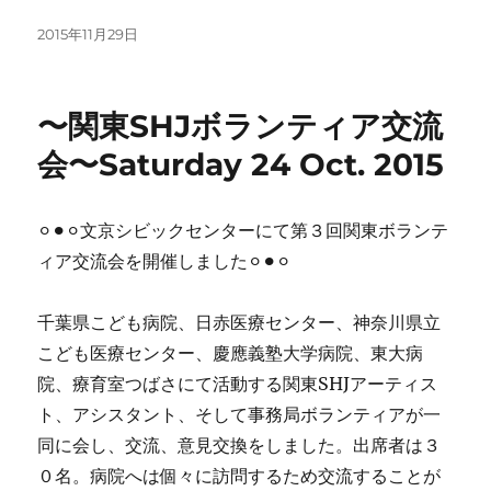
投
2015年11月29日
稿
日:
〜関東SHJボランティア交流
会〜Saturday 24 Oct. 2015
⚪︎⚫︎⚪︎文京シビックセンターにて第３回関東ボランテ
ィア交流会を開催しました⚪︎⚫︎⚪︎
千葉県こども病院、日赤医療センター、神奈川県立
こども医療センター、慶應義塾大学病院、東大病
院、療育室つばさにて活動する関東SHJアーティス
ト、アシスタント、そして事務局ボランティアが一
同に会し、交流、意見交換をしました。出席者は３
０名。病院へは個々に訪問するため交流することが