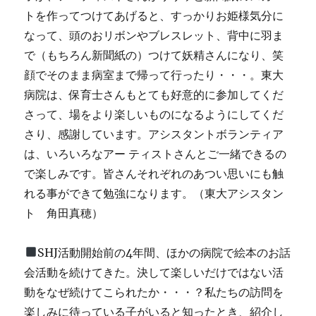
トを作ってつけてあげると、すっかりお姫様気分に
なって、頭のおリボンやブレスレット、背中に羽ま
で（もちろん新聞紙の）つけて妖精さんになり、笑
顔でそのまま病室まで帰って行ったり・・・。東大
病院は、保育士さんもとても好意的に参加してくだ
さって、場をより楽しいものになるようにしてくだ
さり、感謝しています。アシスタントボランティア
は、いろいろなアー ティストさんとご一緒できるの
で楽しみです。皆さんそれぞれのあつい思いにも触
れる事ができて勉強になります。（東大アシスタン
ト 角田真穂）
SHJ活動開始前の4年間、ほかの病院で絵本のお話
会活動を続けてきた。決して楽しいだけではない活
動をなぜ続けてこられたか・・・？私たちの訪問を
楽しみに待っている子がいると知ったとき、紹介し