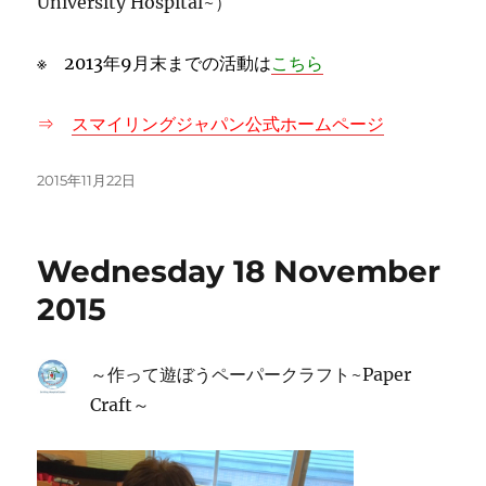
University Hospital~）
※ 2013年9月末までの活動は
こちら
⇒
スマイリングジャパン公式ホームページ
投
2015年11月22日
稿
日:
Wednesday 18 November
2015
～作って遊ぼうペーパークラフト~Paper
Craft～