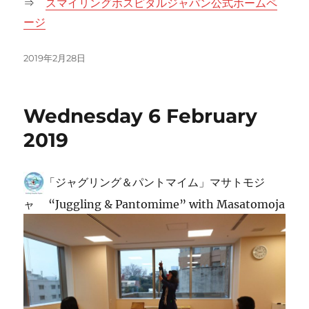
⇒
スマイリングホスピタルジャパン公式ホームペ
ージ
投
2019年2月28日
稿
日:
Wednesday 6 February
2019
「ジャグリング＆パントマイム」マサトモジ
ャ “Juggling & Pantomime” with Masatomoja