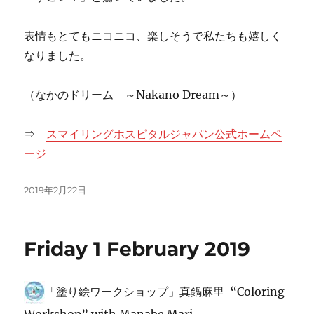
表情もとてもニコニコ、楽しそうで私たちも嬉しく
なりました。
（なかのドリーム ～Nakano Dream～）
⇒
スマイリングホスピタルジャパン公式ホームペ
ージ
投
2019年2月22日
稿
日:
Friday 1 February 2019
「塗り絵ワークショップ」真鍋麻里 “Coloring
Workshop” with Manabe Mari