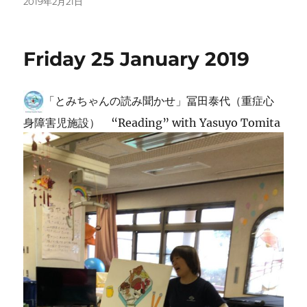
投
2019年2月21日
稿
日:
Friday 25 January 2019
「とみちゃんの読み聞かせ」冨田泰代（重症心
身障害児施設） “Reading” with Yasuyo Tomita