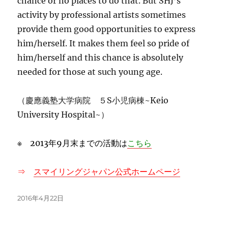
chance or no places to do that. But SHJ’s
activity by professional artists sometimes
provide them good opportunities to express
him/herself. It makes them feel so pride of
him/herself and this chance is absolutely
needed for those at such young age.
（慶應義塾大学病院 ５S小児病棟~Keio
University Hospital~）
※ 2013年9月末までの活動は
こちら
⇒
スマイリングジャパン公式ホームページ
投
2016年4月22日
稿
日: