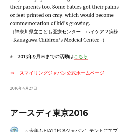
their parents too. Some babies got their palms
or feet printed on cray, which would become
commemoration of kid’s growing.
（神奈川県立こども医療センター ハイケア２病棟
~Kanagawa Children’s Medcial Center~）
※ 2013年9月末までの活動は
こちら
⇒
スマイリングジャパン公式ホームページ
投
2016年4月27日
稿
日:
アースディ東京2016
～今年もFIAT(FCAジャパン）テントにてブ