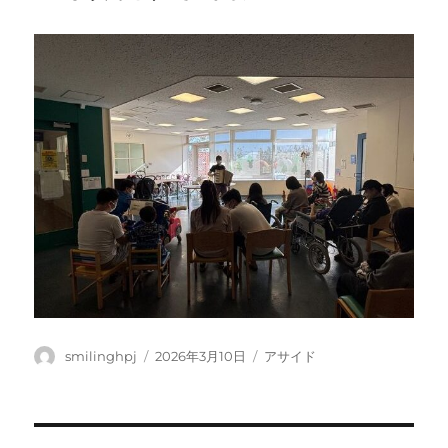
投
投
フ
smilinghpj
2026年3月10日
アサイド
稿
稿
ォ
者
日:
ー
マ
ッ
投