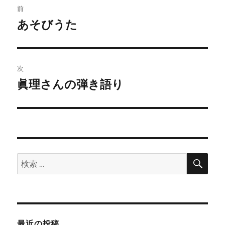
ト
前
稿
あそびうた
前
の
ナ
投
ビ
稿:
次
ゲ
眞理さんの弾き語り
次
の
ー
投
シ
稿:
ョ
検
検
索
ン
索:
最近の投稿