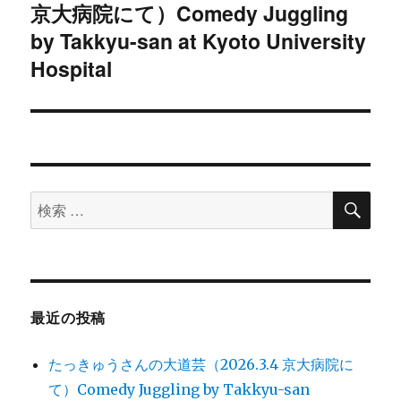
京大病院にて）Comedy Juggling
去
ナ
の
by Takkyu-san at Kyoto University
ビ
投
Hospital
稿:
ゲ
ー
シ
検
ョ
検
索
索
ン
対
象:
最近の投稿
たっきゅうさんの大道芸（2026.3.4 京大病院に
て）Comedy Juggling by Takkyu-san