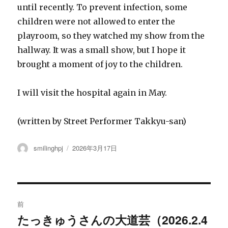
until recently. To prevent infection, some
children were not allowed to enter the
playroom, so they watched my show from the
hallway. It was a small show, but I hope it
brought a moment of joy to the children.
I will visit the hospital again in May.
(written by Street Performer Takkyu-san)
投
smilinghpj
投
2026年3月17日
稿
稿
者
日:
投
前
稿
たっきゅうさんの大道芸（2026.2.4
過