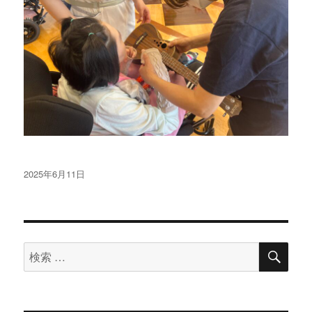
投
2025年6月11日
稿
日:
検
検
索
索
対
象: