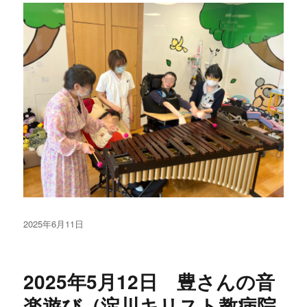
投
2025年6月11日
稿
日:
2025年5月12日 豊さんの音
楽遊び（淀川キリスト教病院